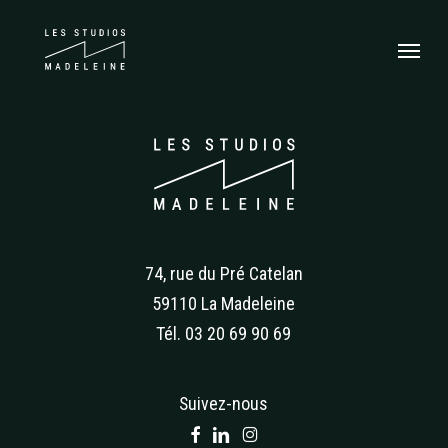
Skip
Menu
to
main
content
74, rue du Pré Catelan
59110 La Madeleine
Tél. 03 20 69 90 69
Suivez-nous
facebook
linkedin
instagram